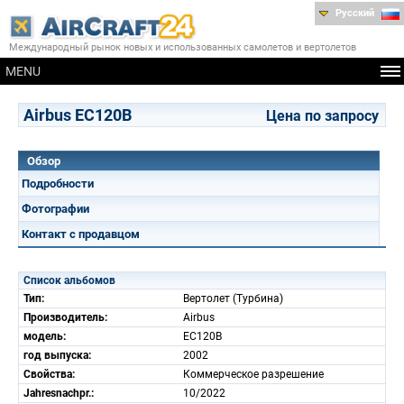
Русский
Международный рынок новых и использованных самолетов и вертолетов
MENU
Airbus EC120B
Цена по запросу
Обзор
Подробности
Фотографии
Контакт с продавцом
Список альбомов
Тип:
Вертолет (Турбина)
Производитель:
Airbus
модель:
EC120B
год выпуска:
2002
Свойства:
Коммерческое разрешение
Jahresnachpr.:
10/2022