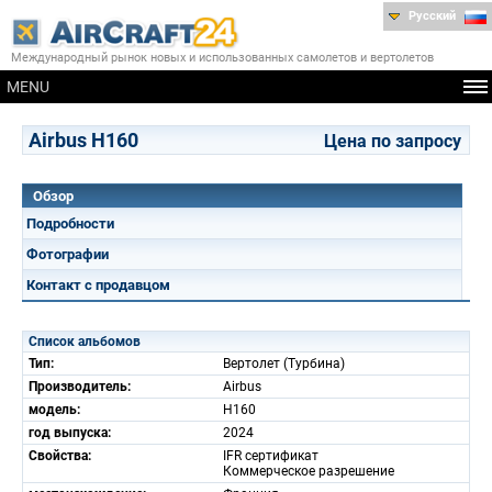
Русский
Международный рынок новых и использованных самолетов и вертолетов
MENU
Airbus H160
Цена по запросу
Обзор
Подробности
Фотографии
Контакт с продавцом
Список альбомов
Тип:
Вертолет (Турбина)
Производитель:
Airbus
модель:
H160
год выпуска:
2024
Свойства:
IFR сертификат
Коммерческое разрешение