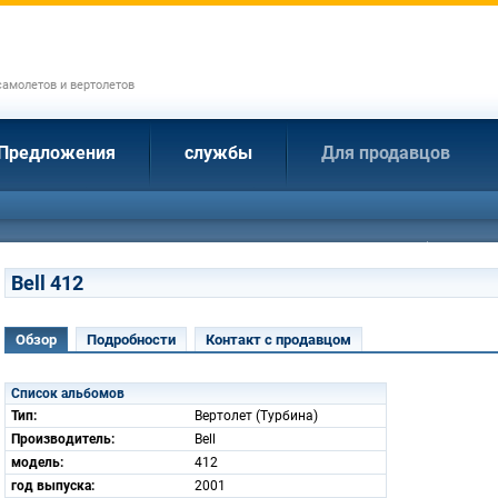
амолетов и вертолетов
Предложения
службы
Для продавцов
Bell 412
Обзор
Подробности
Контакт с продавцом
Список альбомов
Тип:
Вертолет (Турбина)
Производитель:
Bell
модель:
412
год выпуска:
2001