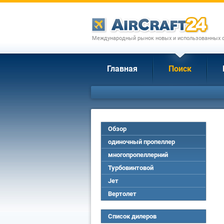
Международный рынок новых и использованных с
Главная
Поиск
Обзор
одиночный пропеллер
многопропеллерний
Турбовинтовой
Jет
Вертолет
Список дилеров