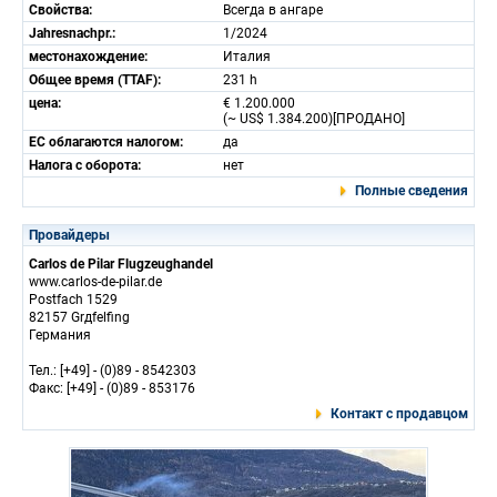
Свойства:
Всегда в ангаре
Jahresnachpr.:
1/2024
местонахождение:
Италия
Общее время (TTAF):
231 h
цена:
€ 1.200.000
(~ US$ 1.384.200)[ПРОДАНО]
ЕС облагаются налогом:
да
Налога с оборота:
нет
Полные сведения
Провайдеры
Carlos de Pilar Flugzeughandel
www.carlos-de-pilar.de
Postfach 1529
82157 Grдfelfing
Германия
Тел.: [+49] - (0)89 - 8542303
Факс: [+49] - (0)89 - 853176
Контакт с продавцом