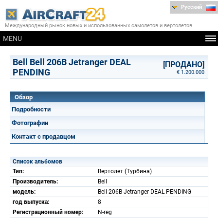
Русский
Международный рынок новых и использованных самолетов и вертолетов
MENU
Bell Bell 206B Jetranger DEAL
[ПРОДАНО]
PENDING
€ 1.200.000
Обзор
Подробности
Фотографии
Контакт с продавцом
Список альбомов
Тип:
Вертолет (Турбина)
Производитель:
Bell
модель:
Bell 206B Jetranger DEAL PENDING
год выпуска:
8
Регистрационный номер:
N-reg