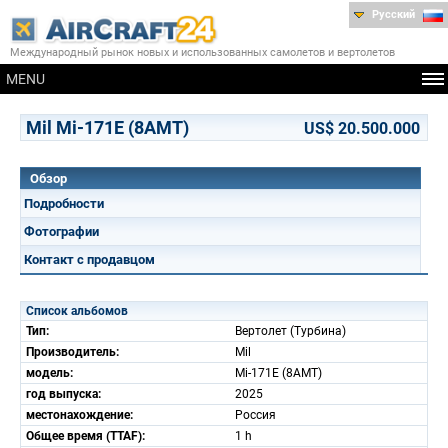
Русский
Международный рынок новых и использованных самолетов и вертолетов
MENU
Mil Mi-171E (8AMT)
US$ 20.500.000
Обзор
Подробности
Фотографии
Контакт с продавцом
Список альбомов
Тип:
Вертолет (Турбина)
Производитель:
Mil
модель:
Mi-171E (8AMT)
год выпуска:
2025
местонахождение:
Россия
Общее время (TTAF):
1 h