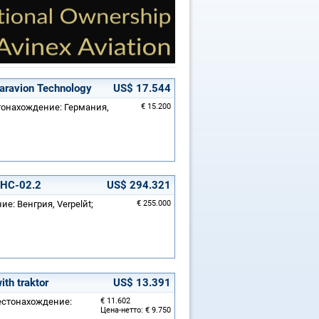
ravion Technology
US$ 17.544
естонахождение: Германия,
€ 15.200
 HC-02.2
US$ 294.321
ие: Венгрия, Verpelйt;
€ 255.000
th traktor
US$ 13.391
Местонахождение:
€ 11.602
Цена-нетто: € 9.750