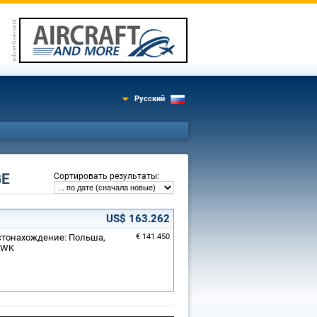
Русский
GE
:
Сортировать результаты
US$ 163.262
Местонахождение: Польша,
€ 141.450
AWK