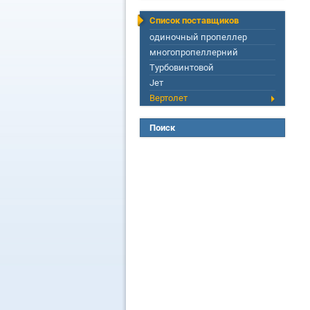
Список поставщиков
одиночный пропеллер
многопропеллерний
Турбовинтовой
Jет
Вертолет
Поиск