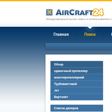
Международный рынок новых и использованных с
Главная
Поиск
Обзор
одиночный пропеллер
многопропеллерний
Турбовинтовой
Jет
Вертолет
Список дилеров