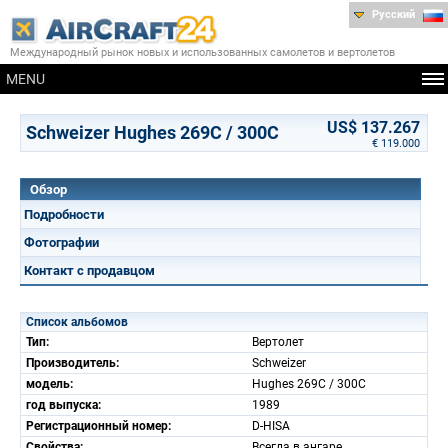
Русский
Международный рынок новых и использованных самолетов и вертолетов
MENU
US$ 137.267
Schweizer Hughes 269C / 300C
€ 119.000
Обзор
Подробности
Фотографии
Контакт с продавцом
Список альбомов
Тип:
Вертолет
Производитель:
Schweizer
модель:
Hughes 269C / 300C
год выпуска:
1989
Регистрационный номер:
D-HISA
Свойства:
Всегда в ангаре