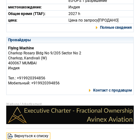
EU-OPS 1 разрешение
местонахождение:
Индия
Общее время (TTAF):
2027 h
цена:
Цена по запросу[ПРОДАНО]
Полные сведения
Провайдеры
Flying Machine
Charkop Rosary Bldg No 9/205 Sector No 2
Charkop, Kandivali (W)
400067 MUMBAI
Индия
Тел.: +919920394856
Мобильный: +919920394856
Контакт с продавцом
Вернуться к списку