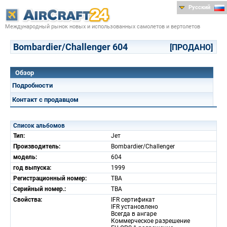
Русский
Международный рынок новых и использованных самолетов и вертолетов
Bombardier/Challenger 604
[ПРОДАНО]
Обзор
Подробности
Контакт с продавцом
Список альбомов
Тип:
Jет
Производитель:
Bombardier/Challenger
модель:
604
год выпуска:
1999
Регистрационный номер:
TBA
Серийный номер.:
TBA
Свойства:
IFR сертификат
IFR установлено
Всегда в ангаре
Коммерческое разрешение