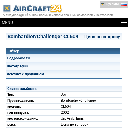
Русский
Международный рынок новых и использованных самолетов и вертолетов
MENU
Bombardier/Challenger CL604
Цена по запросу
Обзор
Подробности
Фотографии
Контакт с продавцом
Список альбомов
Тип:
Jет
Производитель:
Bombardier/Challenger
модель:
CL604
год выпуска:
2002
местонахождение:
Un. Arab. Emir.
цена:
Цена по запросу