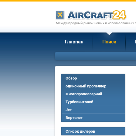
Международный рынок новых и использованных с
Главная
Поиск
Обзор
одиночный пропеллер
многопропеллерний
Турбовинтовой
Jет
Вертолет
Список дилеров