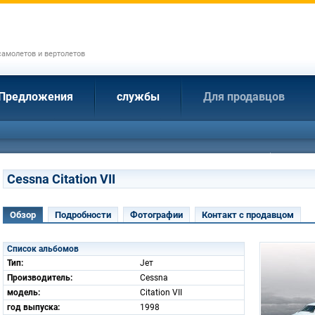
амолетов и вертолетов
Предложения
службы
Для продавцов
Cessna Citation VII
Обзор
Подробности
Фотографии
Контакт с продавцом
Список альбомов
Тип:
Jет
Производитель:
Cessna
модель:
Citation VII
год выпуска:
1998