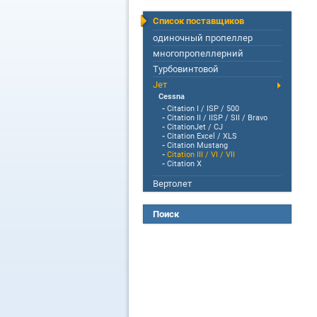
Список поставщиков
одиночный пропеллер
многопропеллерний
Турбовинтовой
Jет
Cessna
-
Citation I / ISP / 500
-
Citation II / IISP / SII / Bravo
-
CitationJet / CJ
-
Citation Excel / XLS
-
Citation Mustang
-
Citation III / VI / VII
-
Citation X
Вертолет
Поиск