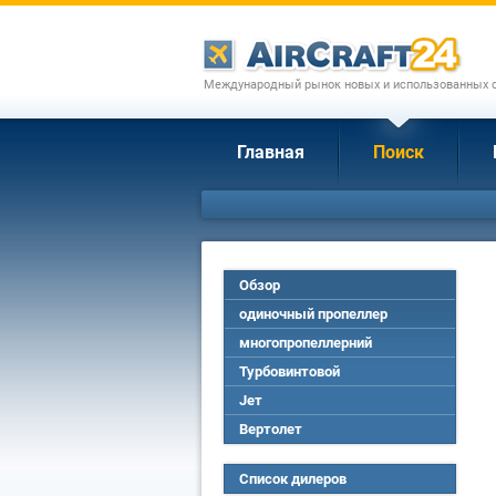
Международный рынок новых и использованных с
Главная
Поиск
Обзор
одиночный пропеллер
многопропеллерний
Турбовинтовой
Jет
Вертолет
Список дилеров