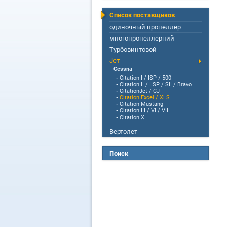
Список поставщиков
одиночный пропеллер
многопропеллерний
Турбовинтовой
Jет
Cessna
-
Citation I / ISP / 500
-
Citation II / IISP / SII / Bravo
-
CitationJet / CJ
-
Citation Excel / XLS
-
Citation Mustang
-
Citation III / VI / VII
-
Citation X
Вертолет
Поиск