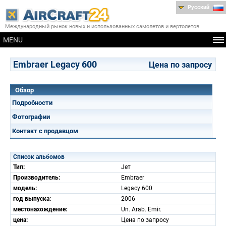
Русский
Международный рынок новых и использованных самолетов и вертолетов
MENU
Embraer Legacy 600
Цена по запросу
Обзор
Подробности
Фотографии
Контакт с продавцом
Список альбомов
Тип:
Jет
Производитель:
Embraer
модель:
Legacy 600
год выпуска:
2006
местонахождение:
Un. Arab. Emir.
цена:
Цена по запросу