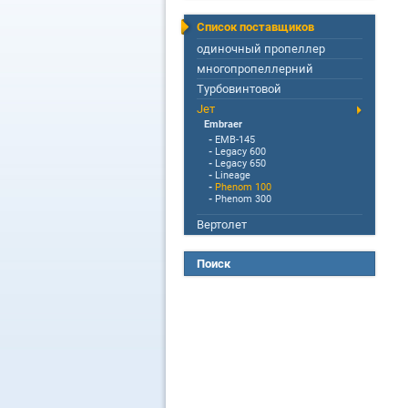
Список поставщиков
одиночный пропеллер
многопропеллерний
Турбовинтовой
Jет
Embraer
-
EMB-145
-
Legacy 600
-
Legacy 650
-
Lineage
-
Phenom 100
-
Phenom 300
Вертолет
Поиск