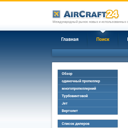
Международный рынок новых и использованных с
Главная
Поиск
Обзор
одиночный пропеллер
многопропеллерний
Турбовинтовой
Jет
Вертолет
Список дилеров