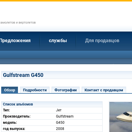
амолетов и вертолетов
Предложения
службы
Для продавцов
Gulfstream G450
Обзор
Подробности
Фотографии
Контакт с продавцом
Список альбомов
Тип:
Jет
Производитель:
Gulfstream
модель:
G450
год выпуска:
2008