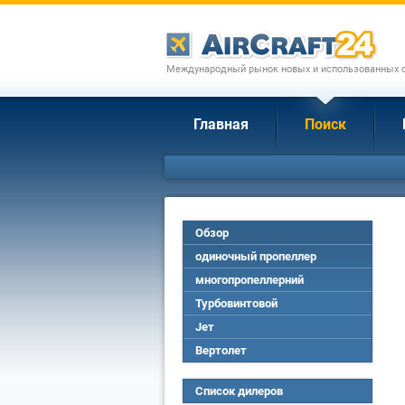
Международный рынок новых и использованных с
Главная
Поиск
Обзор
одиночный пропеллер
многопропеллерний
Турбовинтовой
Jет
Вертолет
Список дилеров