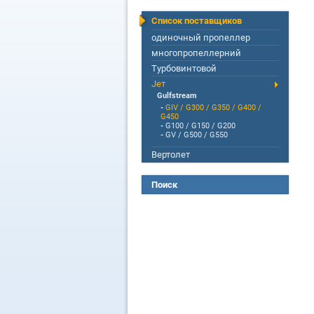
Список поставщиков
одиночный пропеллер
многопропеллерний
Турбовинтовой
Jет
Gulfstream
-
GIV / G300 / G350 / G400 /
G450
-
G100 / G150 / G200
-
GV / G500 / G550
Вертолет
Поиск