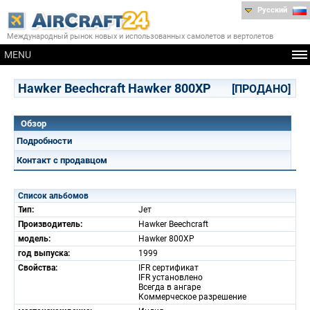
Русский
Международный рынок новых и использованных самолетов и вертолетов
MENU
Hawker Beechcraft Hawker 800XP
[ПРОДАНО]
Обзор
Подробности
Контакт с продавцом
Список альбомов
Тип:
Jет
Производитель:
Hawker Beechcraft
модель:
Hawker 800XP
год выпуска:
1999
Свойства:
IFR сертификат
IFR установлено
Всегда в ангаре
Коммерческое разрешение