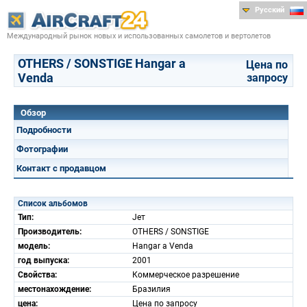
Русский
Международный рынок новых и использованных самолетов и вертолетов
OTHERS / SONSTIGE Hangar а
Цена по
Venda
запросу
Обзор
Подробности
Фотографии
Контакт с продавцом
Список альбомов
Тип:
Jет
Производитель:
OTHERS / SONSTIGE
модель:
Hangar а Venda
год выпуска:
2001
Свойства:
Коммерческое разрешение
местонахождение:
Бразилия
цена:
Цена по запросу