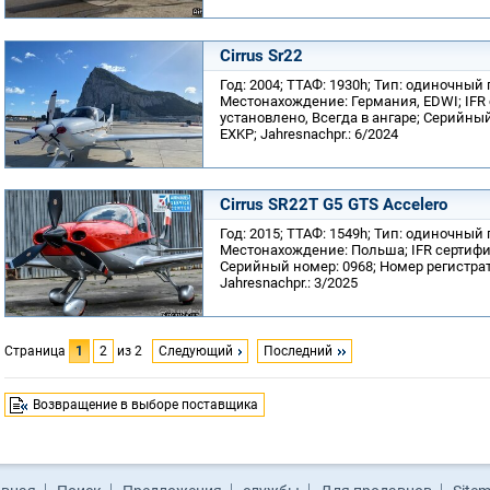
Cirrus Sr22
Год: 2004; ТТАФ: 1930h; Тип: одиночный
Местонахождение: Германия, EDWI; IFR 
установлено, Всегда в ангаре; Серийный
EXKP; Jahresnachpr.: 6/2024
Cirrus SR22T G5 GTS Accelero
Год: 2015; ТТАФ: 1549h; Тип: одиночный
Местонахождение: Польша; IFR сертифика
Серийный номер: 0968; Номер регистра
Jahresnachpr.: 3/2025
Страница
1
2
из 2
Следующий
Последний
Возвращение в выборе поставщика