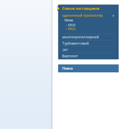
Список поставщиков
одиночный пропеллер
Cirrus
-
SR20
-
SR22
многопропеллерний
Турбовинтовой
Jет
Вертолет
Поиск