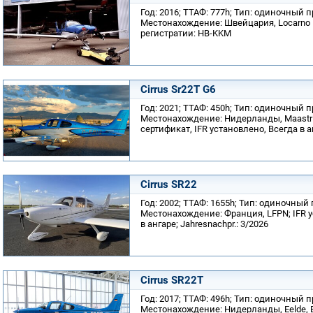
Год: 2016; ТТАФ: 777h; Тип: одиночный 
Местонахождение: Швейцария, Locarno 
регистратии: HB-KKM
Cirrus Sr22T G6
Год: 2021; ТТАФ: 450h; Тип: одиночный 
Местонахождение: Нидерланды, Maastric
сертификат, IFR установлено, Всегда в ан
Cirrus SR22
Год: 2002; ТТАФ: 1655h; Тип: одиночный
Местонахождение: Франция, LFPN; IFR у
в ангаре; Jahresnachpr.: 3/2026
Cirrus SR22T
Год: 2017; ТТАФ: 496h; Тип: одиночный 
Местонахождение: Нидерланды, Eelde, E