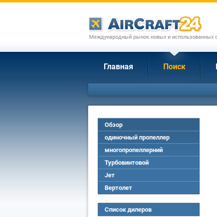
Международный рынок новых и использованных с
Главная
Поиск
Обзор
одиночный пропеллер
многопропеллерний
Турбовинтовой
Jет
Вертолет
Список дилеров