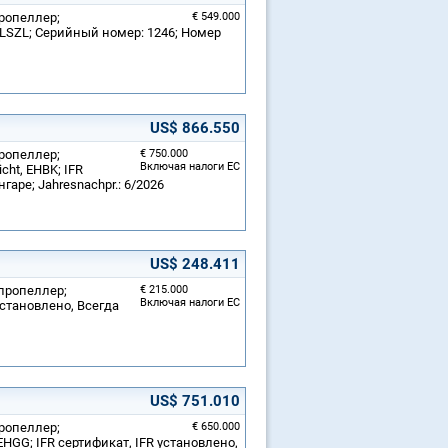
пропеллер;
€ 549.000
LSZL; Серийный номер: 1246; Номер
US$ 866.550
пропеллер;
€ 750.000
Включая налоги ЕС
ht, EHBK; IFR
гаре; Jahresnachpr.: 6/2026
US$ 248.411
 пропеллер;
€ 215.000
Включая налоги ЕС
становлено, Всегда
US$ 751.010
пропеллер;
€ 650.000
HGG; IFR сертификат, IFR установлено,