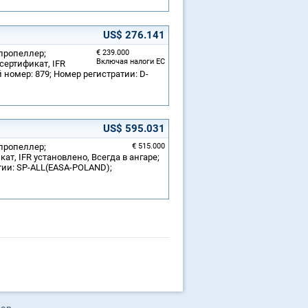
US$ 276.141
 пропеллер;
€ 239.000
Включая налоги ЕС
сертификат, IFR
 номер: 879; Номер регистратии: D-
US$ 595.031
 пропеллер;
€ 515.000
т, IFR установлено, Всегда в ангаре;
тии: SP-ALL(EASA-POLAND);