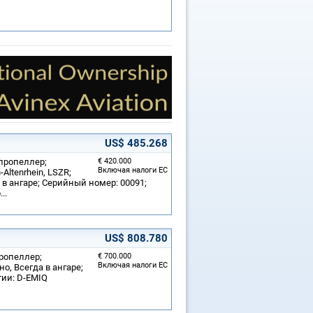
US$ 485.268
 пропеллер;
€ 420.000
Включая налоги ЕС
Altenrhein, LSZR;
а в ангаре; Серийный номер: 00091;
..
US$ 808.780
пропеллер;
€ 700.000
Включая налоги ЕС
о, Всегда в ангаре;
тии: D-EMIQ