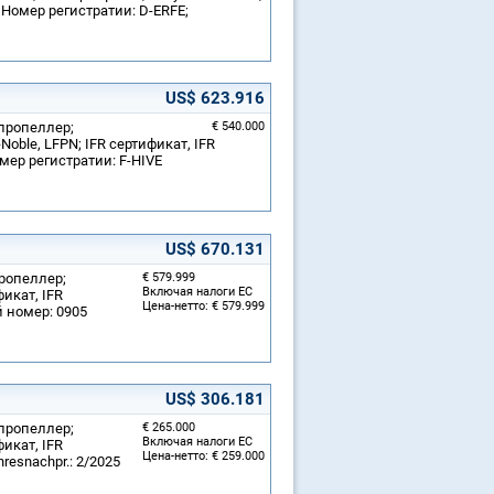
 Номер регистратии: D-ERFE;
US$ 623.916
 пропеллер;
€ 540.000
oble, LFPN; IFR сертификат, IFR
мер регистратии: F-HIVE
US$ 670.131
пропеллер;
€ 579.999
Включая налоги ЕС
икат, IFR
Цена-нетто: € 579.999
й номер: 0905
US$ 306.181
 пропеллер;
€ 265.000
Включая налоги ЕС
икат, IFR
Цена-нетто: € 259.000
resnachpr.: 2/2025