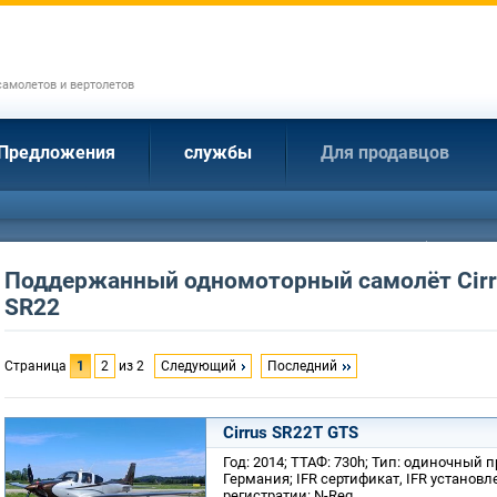
амолетов и вертолетов
Предложения
службы
Для продавцов
Поддержанный одномоторный самолёт Cirr
SR22
Страница
1
2
из 2
Следующий
Последний
Cirrus SR22T GTS
Год: 2014; ТТАФ: 730h; Тип: одиночный
Германия; IFR сертификат, IFR установл
регистратии: N-Reg