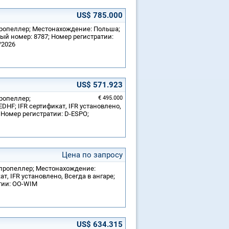
US$ 785.000
 пропеллер; Местонахождение: Польша;
ный номер: 8787; Номер регистратии:
/2026
US$ 571.923
пропеллер;
€ 495.000
DHF; IFR сертификат, IFR установлено,
 Номер регистратии: D-ESPO;
Цена по запросу
й пропеллер; Местонахождение:
кат, IFR установлено, Всегда в ангаре;
тии: OO-WIM
US$ 634.315