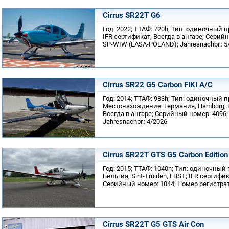
Cirrus SR22T G6
Год: 2022; ТТАФ: 720h; Тип: одиночный
IFR сертификат, Всегда в ангаре; Серий
SP-WIW (EASA-POLAND); Jahresnachpr.: 5
Cirrus SR22 G5 Carbon FIKI A/C
Год: 2014; ТТАФ: 983h; Тип: одиночный 
Местонахождение: Германия, Hamburg, E
Всегда в ангаре; Серийный номер: 4096;
Jahresnachpr.: 4/2026
Cirrus SR22T GTS G5 Carbon Edition
Год: 2015; ТТАФ: 1040h; Тип: одиночны
Бельгия, Sint-Truiden, EBST; IFR сертифи
Серийный номер: 1044; Номер регистра
Cirrus SR22T G5 GTS Air Con