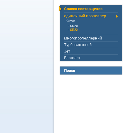
Список поставщиков
одиночный пропеллер
Cirrus
-
SR20
-
SR22
многопропеллерний
Турбовинтовой
Jет
Вертолет
Поиск