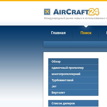
Международный рынок новых и использованных с
Главная
Поиск
Обзор
одиночный пропеллер
многопропеллерний
Турбовинтовой
Jет
Вертолет
Список дилеров