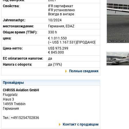
год выпуска:
2021
Свойства:
IFR сертификат
IFR установлено
Всегда в ангаре
Jahresnachpr.:
10/2024
местонахождение:
Германия, EDAZ
Общее время (TTAF):
330 h
цена:
€ 1.011.550
(~ US$ 1.167.531)[ПРОДАНО]
Цена-нетто:
US$ 975.299
€ 845.000
ЕС облагаются налогом:
да
Налога с оборота:
да (19%)
Полные сведения
Провайдеры
CHRISS Aviation GmbH
Flugplatz
Haus 3
14959 Trebbin
Германия
Тел.: +4915254702836
Контакт с продавцом