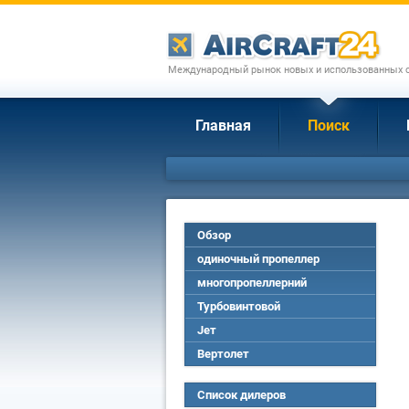
Международный рынок новых и использованных с
Главная
Поиск
Обзор
одиночный пропеллер
многопропеллерний
Турбовинтовой
Jет
Вертолет
Список дилеров