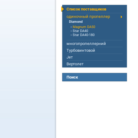
Список поставщиков
одиночный пропеллер
Diamond
-
Magnum DA50
-
Star DA40
-
Star DA40-180
многопропеллерний
Турбовинтовой
Jет
Вертолет
Поиск