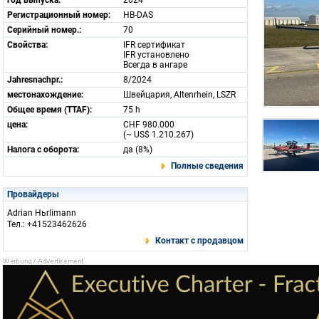
год выпуска:
2024
Регистрационный номер:
HB-DAS
Серийный номер.:
70
Свойства:
IFR сертификат
IFR установлено
Всегда в ангаре
Jahresnachpr.:
8/2024
местонахождение:
Швейцария, Altenrhein, LSZR
Общее время (TTAF):
75 h
цена:
CHF 980.000
(~ US$ 1.210.267)
Налога с оборота:
да (8%)
Полные сведения
Провайдеры
Adrian Hьrlimann
Тел.: +41523462626
Контакт с продавцом