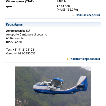
Общее время (TTAF):
2485 h
цена:
€ 114.500
(~ US$ 132.076)
Полные сведения
Провайдеры
Aeromeccanica S.A
Aeroporto Cantonale di Locarno
6596 Gordola
Швейцария
Тел.: +41-91-2103128
Факс: +41-91-7450037
Контакт с продавцом