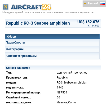
Русский
Международный рынок новых и использованных самолетов и вертолетов
US$ 132.076
Republic RC-3 Seabee amphibian
€ 114.500
Обзор
Подробности
Фотографии
Контакт с продавцом
Список альбомов
Тип:
одиночный пропеллер
Производитель:
Republic
модель:
RC-3 Seabee amphibian
год выпуска:
1946
Регистрационный номер:
N87504
Серийный номер.:
56
местонахождение:
Италия, Como