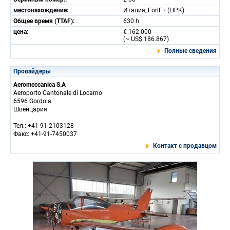
местонахождение:
Италия, ForlГ¬ (LIPK)
Общее время (TTAF):
630 h
цена:
€ 162.000
(~ US$ 186.867)
Полные сведения
Провайдеры
Aeromeccanica S.A
Aeroporto Cantonale di Locarno
6596 Gordola
Швейцария
Тел.: +41-91-2103128
Факс: +41-91-7450037
Контакт с продавцом