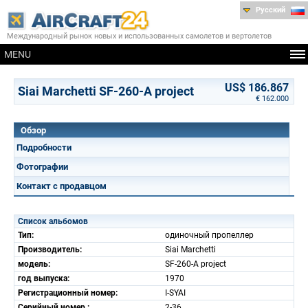
Русский
Международный рынок новых и использованных самолетов и вертолетов
MENU
US$ 186.867
Siai Marchetti SF-260-A project
€ 162.000
Обзор
Подробности
Фотографии
Контакт с продавцом
Список альбомов
Тип:
одиночный пропеллер
Производитель:
Siai Marchetti
модель:
SF-260-A project
год выпуска:
1970
Регистрационный номер:
I-SYAI
Серийный номер.:
2-36