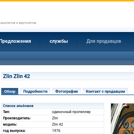
амолетов и вертолетов
Предложения
службы
Для продавцов
Zlin Zlin 42
Обзор
Подробности
Фотографии
Контакт с продавцом
Список альбомов
Тип:
одиночный пропеллер
Производитель:
Zlin
модель:
Zlin 42
год выпуска:
1976