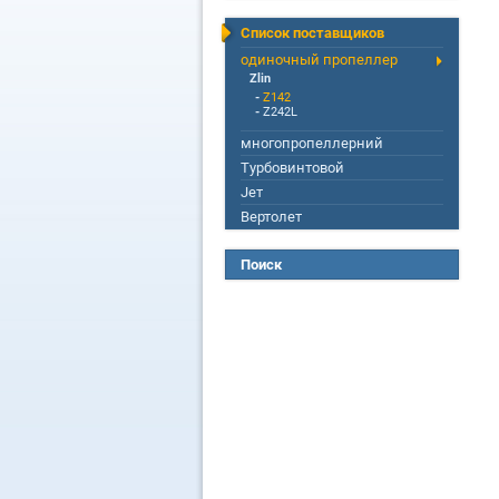
Список поставщиков
одиночный пропеллер
Zlin
-
Z142
-
Z242L
многопропеллерний
Турбовинтовой
Jет
Вертолет
Поиск