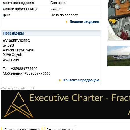
местонахождение:
Болгария
Общее время (TTAF):
2420 h
цена:
Цена по запросу
Полные сведения
Провайдеры
AVIOSERVICEBG
avioBG
Airfield Orlyak, 9490
9490 Orlyak
Болгария
Тел.: +359889775660
Мобильный: +359889775660
Контакт с продавцом