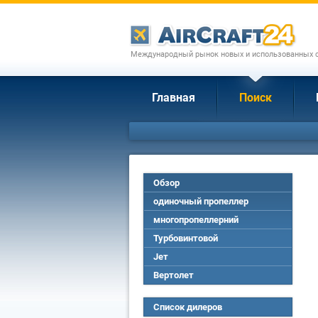
Международный рынок новых и использованных с
Главная
Поиск
Обзор
одиночный пропеллер
многопропеллерний
Турбовинтовой
Jет
Вертолет
Список дилеров