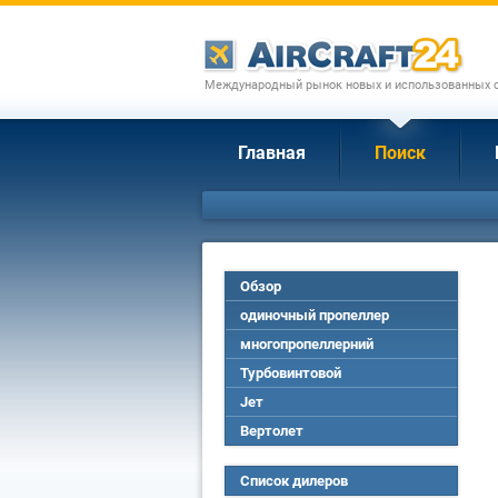
Международный рынок новых и использованных с
Главная
Поиск
Обзор
одиночный пропеллер
многопропеллерний
Турбовинтовой
Jет
Вертолет
Список дилеров