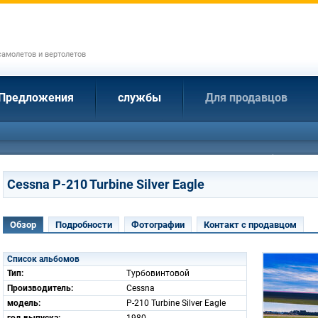
амолетов и вертолетов
Предложения
службы
Для продавцов
Cessna P-210 Turbine Silver Eagle
Обзор
Подробности
Фотографии
Контакт с продавцом
Список альбомов
Тип:
Турбовинтовой
Производитель:
Cessna
модель:
P-210 Turbine Silver Eagle