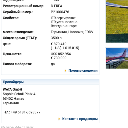
год выпуска:
1980
Регистрационный номер:
D-EREA
Серийный номер.:
P21000476
Свойства:
IFR сертификат
IFR установлено
Всегда в ангаре
местонахождение:
Германия, Hannover, EDDV
Общее время (TTAF):
3500 h
цена:
€ 879.410
(~ US$ 1.015.015)
Цена-нетто:
US$ 852.954
€ 739.000
Налога с оборота:
да
Полные сведения
Провайдеры
WeTA GmbH
Sophie-Scholl-Platz 4
63452 Hanau
Германия
Тел.: +49 6181-3698377
Контакт с продавцом