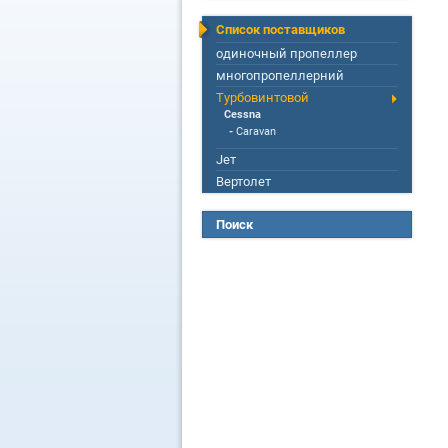
Список поставщиков
одиночный пропеллер
многопропеллерний
Турбовинтовой
Cessna
-
Caravan
Jет
Вертолет
Поиск