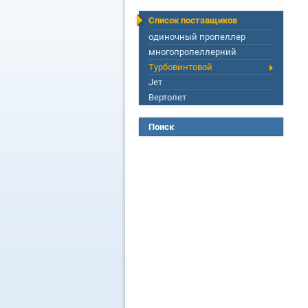
Список поставщиков
одиночный пропеллер
многопропеллерний
Турбовинтовой
Jет
Вертолет
Поиск