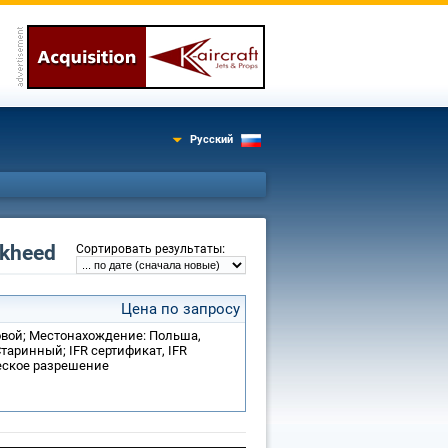
Русский
kheed
:
Сортировать результаты
Цена по запросу
товой; Местонахождение: Польша,
таринный; IFR сертификат, IFR
ческое разрешение