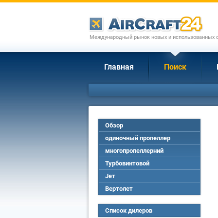
Международный рынок новых и использованных с
Главная
Поиск
Обзор
одиночный пропеллер
многопропеллерний
Турбовинтовой
Jет
Вертолет
Список дилеров