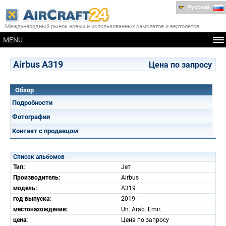
Русский
Международный рынок новых и использованных самолетов и вертолетов
MENU
Airbus A319
Цена по запросу
Обзор
Подробности
Фотографии
Контакт с продавцом
Список альбомов
Тип:
Jет
Производитель:
Airbus
модель:
A319
год выпуска:
2019
местонахождение:
Un. Arab. Emir.
цена:
Цена по запросу