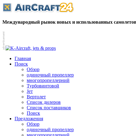
Международный рынок новых и использованных самолетов
Главная
Поиск
Обзор
одиночный пропеллер
многопропеллерний
Турбовинтовой
Jет
Вертолет
Список дилеров
Список поставщиков
Поиск
Предложения
Обзор
одиночный пропеллер
многопропеллерний