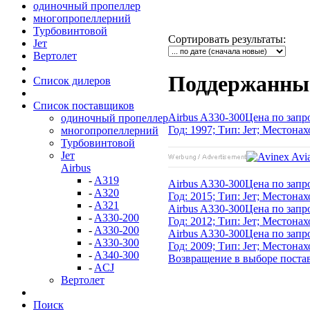
одиночный пропеллер
многопропеллерний
Турбовинтовой
Сортировать результаты
:
Jет
Вертолет
Поддержанный 
Список дилеров
Список поставщиков
Airbus A330-300
Цена по запр
одиночный пропеллер
Год: 1997; Тип: Jет; Местонах
многопропеллерний
Турбовинтовой
Jет
Airbus
-
A319
Airbus A330-300
Цена по запр
-
A320
Год: 2015; Тип: Jет; Местонах
-
A321
Airbus A330-300
Цена по запр
-
A330-200
Год: 2012; Тип: Jет; Местонах
-
A330-200
Airbus A330-300
Цена по запр
-
A330-300
Год: 2009; Тип: Jет; Местонах
-
A340-300
Возвращение в выборе поста
-
ACJ
Вертолет
Поиск