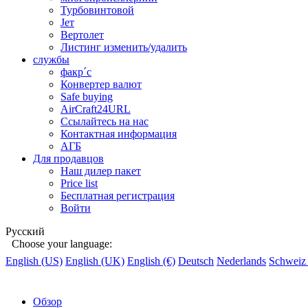
Турбовинтовой
Jет
Вертолет
Листинг изменить/удалить
службы
факр´c
Конвертер валют
Safe buying
AirCraft24URL
Ссылайтесь на нас
Контактная информация
АГБ
Для продавцов
Наш дилер пакет
Price list
Бесплатная регистрация
Войти
Русский
Choose your language:
English (US)
English (UK)
English (€)
Deutsch
Nederlands
Schweiz
Обзор