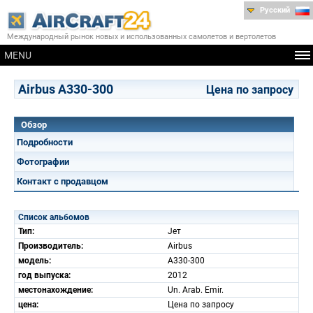
Русский
Международный рынок новых и использованных самолетов и вертолетов
MENU
Airbus A330-300
Цена по запросу
Обзор
Подробности
Фотографии
Контакт с продавцом
Список альбомов
Тип:
Jет
Производитель:
Airbus
модель:
A330-300
год выпуска:
2012
местонахождение:
Un. Arab. Emir.
цена:
Цена по запросу