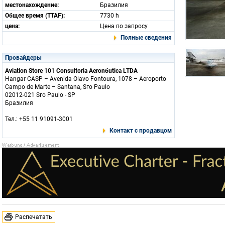
местонахождение:
Бразилия
Общее время (TTAF):
7730 h
цена:
Цена по запросу
Полные сведения
Провайдеры
Aviation Store 101 Consultoria Aeronбutica LTDA
Hangar CASP – Avenida Olavo Fontoura, 1078 – Aeroporto
Campo de Marte – Santana, Sгo Paulo
02012-021 Sгo Paulo - SP
Бразилия
Тел.: +55 11 91091-3001
Контакт с продавцом
Распечатать