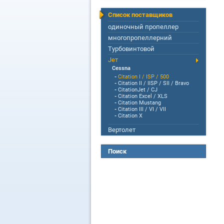
Список поставщиков
одиночный пропеллер
многопропеллерний
Турбовинтовой
Jет
Cessna
-
Citation I / ISP / 500
-
Citation II / IISP / SII / Bravo
-
CitationJet / CJ
-
Citation Excel / XLS
-
Citation Mustang
-
Citation III / VI / VII
-
Citation X
Вертолет
Поиск