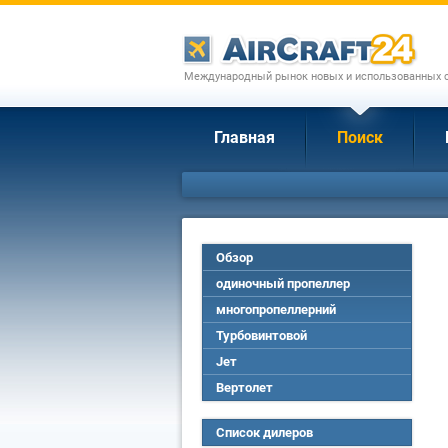
Международный рынок новых и использованных с
Главная
Поиск
Обзор
одиночный пропеллер
многопропеллерний
Турбовинтовой
Jет
Вертолет
Список дилеров