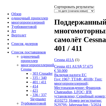
Сортировать результаты
:
Обзор
одиночный пропеллер
Поддержанны
многопропеллерний
Турбовинтовой
многомоторны
Jет
Вертолет
самолёт Cessna
Список дилеров
401 / 411
Список поставщиков
одиночный
Cessna 411A
(1)
пропеллер
многопропеллерний
Cessna 411 A
US$ 57.675
Cessna
€ 50.000
-
303 Crusader
Включая налоги ЕС
-
335 / 340
Год: 1967; ТТАФ: 4010h; Тип:
-
401 / 411
многопропеллерний;
-
414
Местонахождение: Франция,
-
421
Chateaudun, LFOC; IFR
-
336 / 337
установлено; Серийный номер:
Skymaster
4110272; Номер регистратии:
Турбовинтовой
N2979S; Jahresnachpr.: 5/2024