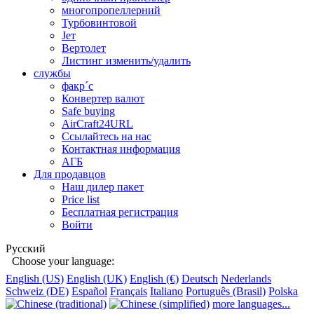
многопропеллерний
Турбовинтовой
Jет
Вертолет
Листинг изменить/удалить
службы
факр´c
Конвертер валют
Safe buying
AirCraft24URL
Ссылайтесь на нас
Контактная информация
АГБ
Для продавцов
Наш дилер пакет
Price list
Бесплатная регистрация
Войти
Русский
Choose your language:
English (US)
English (UK)
English (€)
Deutsch
Nederlands
Schweiz (DE)
Español
Français
Italiano
Português (Brasil)
Polska
more languages...