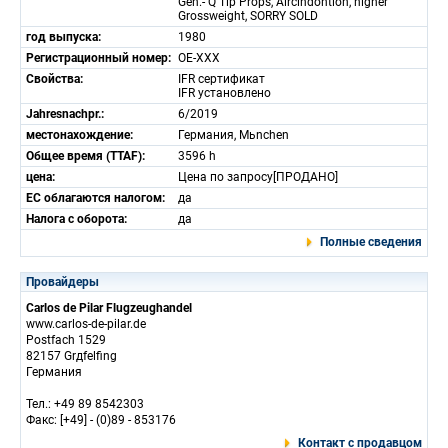
Gen.- Q Tip Props, Aircindontion, higher
Grossweight, SORRY SOLD
год выпуска:
1980
Регистрационный номер:
OE-XXX
Свойства:
IFR сертификат
IFR установлено
Jahresnachpr.:
6/2019
местонахождение:
Германия, Mьnchen
Общее время (TTAF):
3596 h
цена:
Цена по запросу[ПРОДАНО]
ЕС облагаются налогом:
да
Налога с оборота:
да
Полные сведения
Провайдеры
Carlos de Pilar Flugzeughandel
www.carlos-de-pilar.de
Postfach 1529
82157 Grдfelfing
Германия
Тел.: +49 89 8542303
Факс: [+49] - (0)89 - 853176
Контакт с продавцом