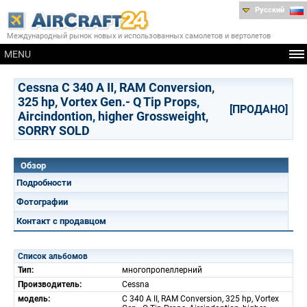
Русский
Международный рынок новых и использованных самолетов и вертолетов
MENU
Cessna C 340 A II, RAM Conversion,
325 hp, Vortex Gen.- Q Tip Props,
[ПРОДАНО]
Aircindontion, higher Grossweight,
SORRY SOLD
Обзор
Подробности
Фотографии
Контакт с продавцом
Список альбомов
Тип:
многопропеллерний
Производитель:
Cessna
модель:
C 340 A II, RAM Conversion, 325 hp, Vortex