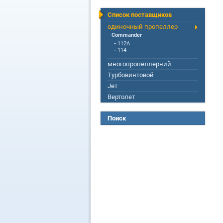
Список поставщиков
одиночный пропеллер
Commander
-
112A
-
114
многопропеллерний
Турбовинтовой
Jет
Вертолет
Поиск