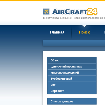
Международный рынок новых и использованных с
Главная
Поиск
Обзор
одиночный пропеллер
многопропеллерний
Турбовинтовой
Jет
Вертолет
Список дилеров