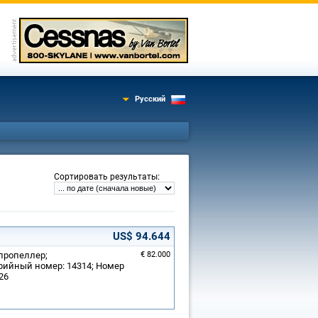
Русский
:
Сортировать результаты
US$ 94.644
 пропеллер;
€ 82.000
рийный номер: 14314; Номер
26