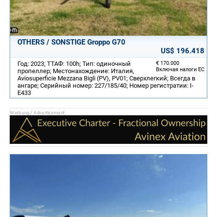
OTHERS / SONSTIGE Groppo G70
US$ 196.418
Год: 2023; ТТАФ: 100h; Тип: одиночный
€ 170.000
Включая налоги ЕС
пропеллер; Местонахождение: Италия,
Aviosuperficie Mezzana Bigli (PV), PV01; Сверхлегкий; Всегда в
ангаре; Серийный номер: 227/185/40; Номер регистратии: I-
E433