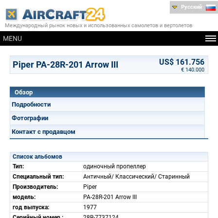
Русский
Международный рынок новых и использованных самолетов и вертолетов
MENU
US$ 161.756
Piper PA-28R-201 Arrow III
€ 140.000
Обзор
Подробности
Фотографии
Контакт с продавцом
Список альбомов
Тип:
одиночный пропеллер
Специальный тип:
Античный/ Классический/ Старинный
Производитель:
Piper
модель:
PA-28R-201 Arrow III
год выпуска:
1977
Серийный номер.:
28R-7737124