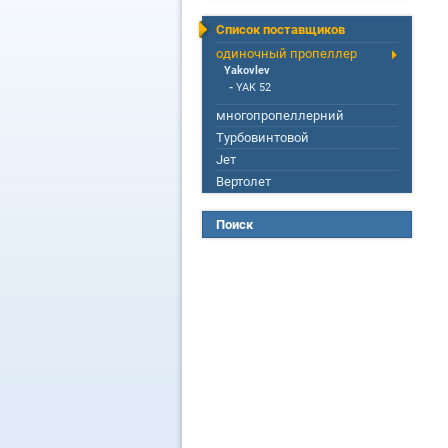
Список поставщиков
одиночный пропеллер
Yakovlev
-
YAK 52
многопропеллерний
Турбовинтовой
Jет
Вертолет
Поиск