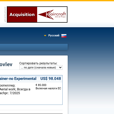
Русский
ovlev
:
Сортировать результаты
ainer-no Experimental
US$ 98.048
пропеллер;
€ 85.000
Включая налоги ЕС
rial work; Всегда в
chpr.: 7/2025