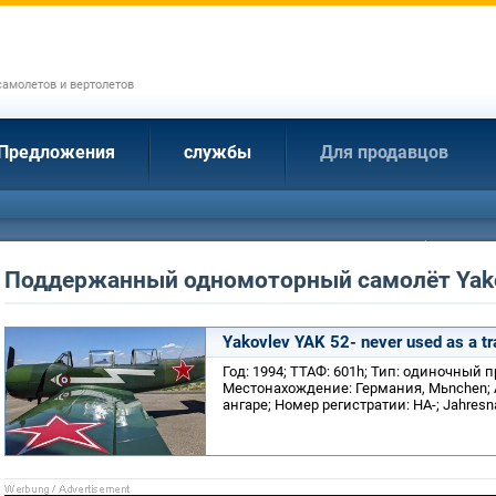
амолетов и вертолетов
Предложения
службы
Для продавцов
Поддержанный одномоторный самолёт Yak
Yakovlev YAK 52- never used as a tr
Год: 1994; ТТАФ: 601h; Тип: одиночный 
Местонахождение: Германия, Mьnchen; Ae
ангаре; Номер регистратии: HA-; Jahresna