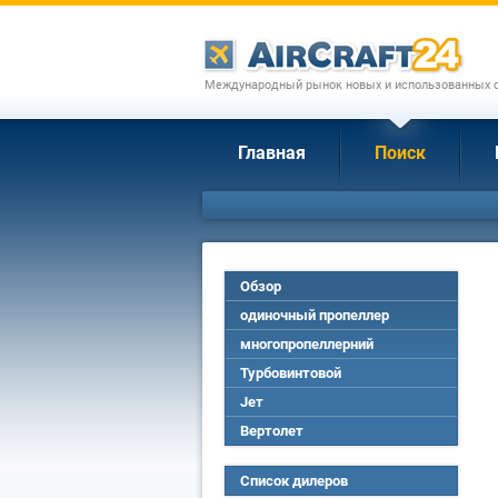
Международный рынок новых и использованных с
Главная
Поиск
Обзор
одиночный пропеллер
многопропеллерний
Турбовинтовой
Jет
Вертолет
Список дилеров