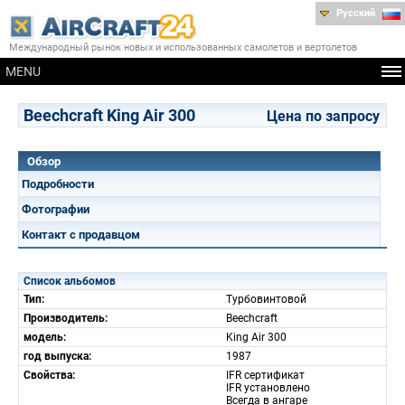
Русский
Международный рынок новых и использованных самолетов и вертолетов
MENU
Beechcraft King Air 300
Цена по запросу
Обзор
Подробности
Фотографии
Контакт с продавцом
Список альбомов
Тип:
Турбовинтовой
Производитель:
Beechcraft
модель:
King Air 300
год выпуска:
1987
Свойства:
IFR сертификат
IFR установлено
Всегда в ангаре