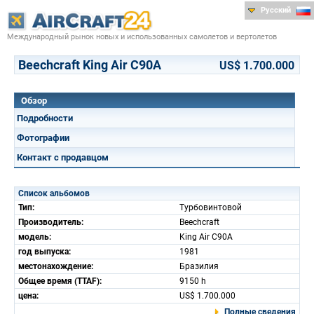
Русский
Международный рынок новых и использованных самолетов и вертолетов
Beechcraft King Air C90A
US$ 1.700.000
Обзор
Подробности
Фотографии
Контакт с продавцом
Список альбомов
Тип:
Турбовинтовой
Производитель:
Beechcraft
модель:
King Air C90A
год выпуска:
1981
местонахождение:
Бразилия
Общее время (TTAF):
9150 h
цена:
US$ 1.700.000
Полные сведения