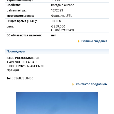
Свойства:
Всегда в ангаре
Jahresnachpr.:
12/2023
местонахождение:
Франция, LFEU
Общее время (TTAF):
1390 h
цена:
€ 259.000
(~ US$ 299.249)
ЕС облагаются налогом:
нет
Полные сведения
Провайдеры
SARL POLYCOMMERCE
1 AVENUE DE LA GARE
51330 GIVRY-EN-ARGONNE
Франция
Тел.: 33687858436
Контакт с продавцом