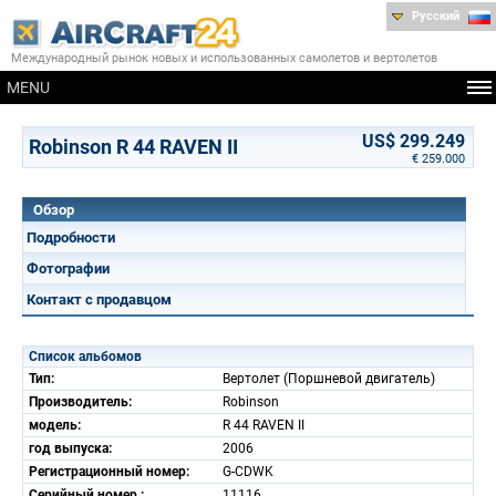
Русский
Международный рынок новых и использованных самолетов и вертолетов
MENU
US$ 299.249
Robinson R 44 RAVEN II
€ 259.000
Обзор
Подробности
Фотографии
Контакт с продавцом
Список альбомов
Тип:
Вертолет (Поршневой двигатель)
Производитель:
Robinson
модель:
R 44 RAVEN II
год выпуска:
2006
Регистрационный номер:
G-CDWK
Серийный номер.:
11116