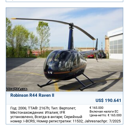
Robinson R44 Raven II
US$ 190.641
Год: 2006; ТТАФ: 2167h; Тип: Вертолет;
€ 165.000
Включая налоги ЕС
Местонахождение: Италия; IFR
Цена-нетто: € 165.000
установлено, Всегда в ангаре; Серийный
номер: I-BCRS; Номер регистратии: 11532; Jahresnachpr.: 7/2025