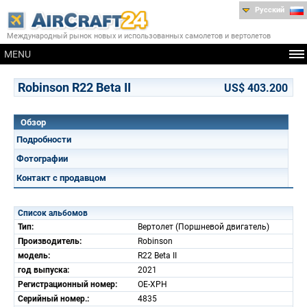
Русский
Международный рынок новых и использованных самолетов и вертолетов
MENU
Robinson R22 Beta II
US$ 403.200
Обзор
Подробности
Фотографии
Контакт с продавцом
Список альбомов
Тип:
Вертолет (Поршневой двигатель)
Производитель:
Robinson
модель:
R22 Beta II
год выпуска:
2021
Регистрационный номер:
OE-XPH
Серийный номер.:
4835