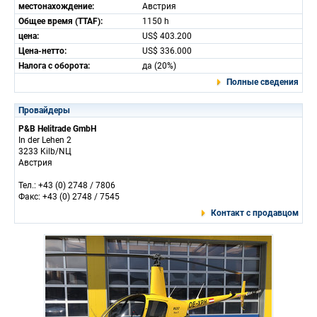
местонахождение:
Австрия
Общее время (TTAF):
1150 h
цена:
US$ 403.200
Цена-нетто:
US$ 336.000
Налога с оборота:
да (20%)
Полные сведения
Провайдеры
P&B Helitrade GmbH
In der Lehen 2
3233 Kilb/NЦ
Австрия
Тел.: +43 (0) 2748 / 7806
Факс: +43 (0) 2748 / 7545
Контакт с продавцом