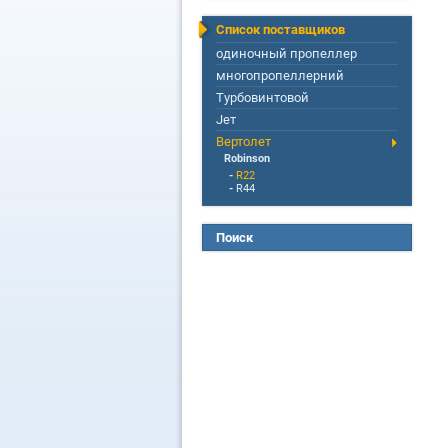
Список поставщиков
одиночный пропеллер
многопропеллерний
Турбовинтовой
Jет
Вертолет
Robinson
-
R22
-
R44
Поиск