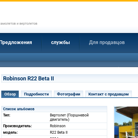
амолетов и вертолетов
Предложения
службы
Для продавцов
Robinson R22 Beta II
Обзор
Подробности
Фотографии
Контакт с продавцом
Список альбомов
Тип:
Вертолет (Поршневой
двигатель)
Производитель:
Robinson
модель:
R22 Beta II