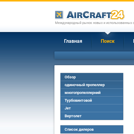
Международный рынок новых и использованных с
Главная
Поиск
Обзор
одиночный пропеллер
многопропеллерний
Турбовинтовой
Jет
Вертолет
Список дилеров