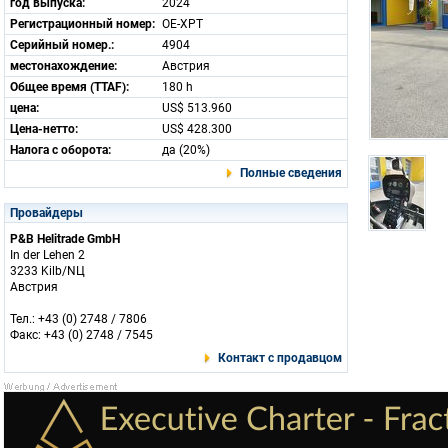
год выпуска:
2024
Регистрационный номер:
OE-XPT
Серийный номер.:
4904
местонахождение:
Австрия
Общее время (TTAF):
180 h
цена:
US$ 513.960
Цена-нетто:
US$ 428.300
Налога с оборота:
да (20%)
Полные сведения
Провайдеры
P&B Helitrade GmbH
In der Lehen 2
3233 Kilb/NЦ
Австрия
Тел.: +43 (0) 2748 / 7806
Факс: +43 (0) 2748 / 7545
Контакт с продавцом