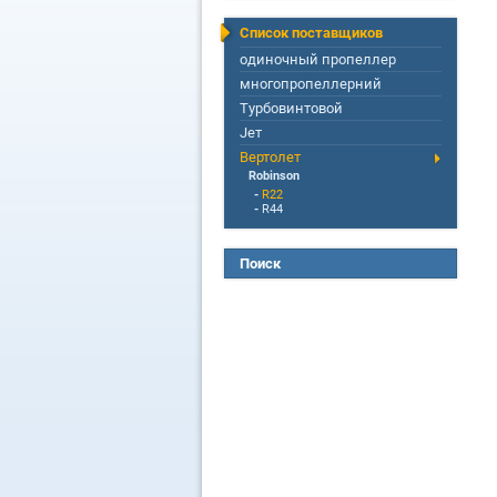
Список поставщиков
одиночный пропеллер
многопропеллерний
Турбовинтовой
Jет
Вертолет
Robinson
-
R22
-
R44
Поиск