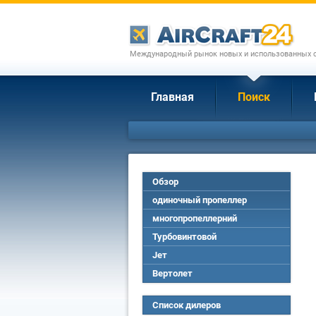
Международный рынок новых и использованных с
Главная
Поиск
Обзор
одиночный пропеллер
многопропеллерний
Турбовинтовой
Jет
Вертолет
Список дилеров