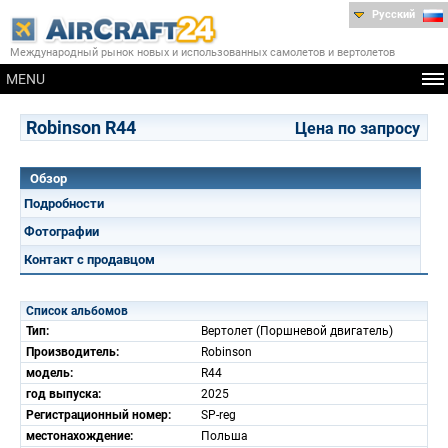
Русский
Международный рынок новых и использованных самолетов и вертолетов
MENU
Robinson R44
Цена по запросу
Обзор
Подробности
Фотографии
Контакт с продавцом
Список альбомов
Тип:
Вертолет (Поршневой двигатель)
Производитель:
Robinson
модель:
R44
год выпуска:
2025
Регистрационный номер:
SP-reg
местонахождение:
Польша