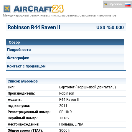
Русский
Международный рынок новых и использованных самолетов и вертолетов
Robinson R44 Raven II
US$ 450.000
Обзор
Подробности
Фотографии
Контакт с продавцом
Список альбомов
Тип:
Вертолет (Поршневой двигатель)
Производитель:
Robinson
модель:
R44 Raven II
год выпуска:
2011
Регистрационный номер:
SP-HKR
Серийный номер.:
13182
местонахождение:
Польша, EPBA
Общее время (TTAF):
3000 h