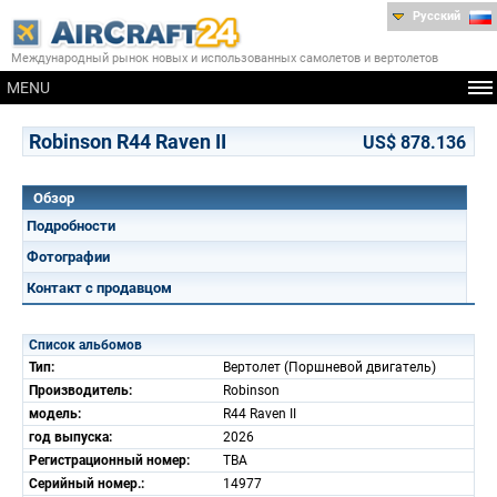
Русский
Международный рынок новых и использованных самолетов и вертолетов
MENU
Robinson R44 Raven II
US$ 878.136
Обзор
Подробности
Фотографии
Контакт с продавцом
Список альбомов
Тип:
Вертолет (Поршневой двигатель)
Производитель:
Robinson
модель:
R44 Raven II
год выпуска:
2026
Регистрационный номер:
TBA
Серийный номер.:
14977