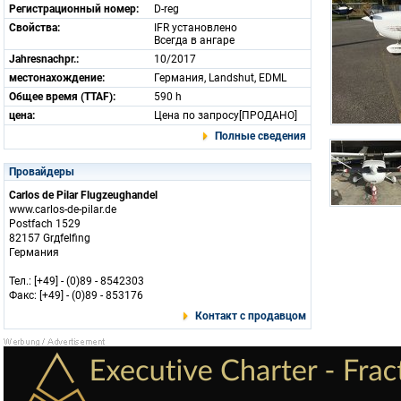
Регистрационный номер:
D-reg
Свойства:
IFR установлено
Всегда в ангаре
Jahresnachpr.:
10/2017
местонахождение:
Германия, Landshut, EDML
Общее время (TTAF):
590 h
цена:
Цена по запросу[ПРОДАНО]
Полные сведения
Провайдеры
Carlos de Pilar Flugzeughandel
www.carlos-de-pilar.de
Postfach 1529
82157 Grдfelfing
Германия
Тел.: [+49] - (0)89 - 8542303
Факс: [+49] - (0)89 - 853176
Контакт с продавцом