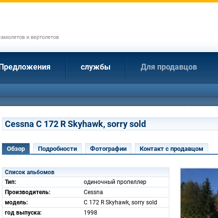
амолетов и вертолетов
Предложения
службы
Для продавцов
Cessna C 172 R Skyhawk, sorry sold
Обзор
Подробности
Фотографии
Контакт с продавцом
Список альбомов
Тип:
одиночный пропеллер
Производитель:
Cessna
модель:
C 172 R Skyhawk, sorry sold
год выпуска:
1998