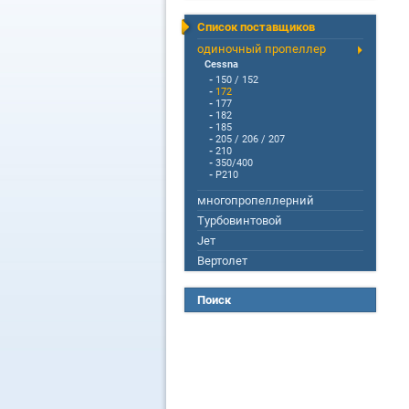
Список поставщиков
одиночный пропеллер
Cessna
-
150 / 152
-
172
-
177
-
182
-
185
-
205 / 206 / 207
-
210
-
350/400
-
P210
многопропеллерний
Турбовинтовой
Jет
Вертолет
Поиск