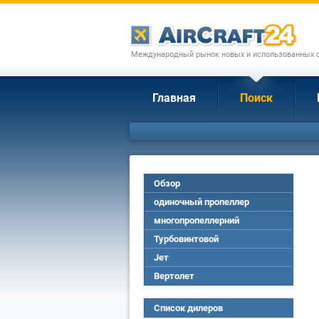
Международный рынок новых и использованных с
Главная
Поиск
Обзор
одиночный пропеллер
многопропеллерний
Турбовинтовой
Jет
Вертолет
Список дилеров