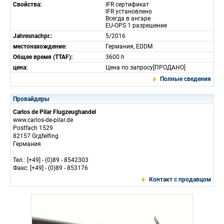
Свойства:
IFR сертификат
IFR установлено
Всегда в ангаре
EU-OPS 1 разрешение
Jahresnachpr.:
5/2016
местонахождение:
Германия, EDDM
Общее время (TTAF):
3600 h
цена:
Цена по запросу[ПРОДАНО]
Полные сведения
Провайдеры
Carlos de Pilar Flugzeughandel
www.carlos-de-pilar.de
Postfach 1529
82157 Grдfelfing
Германия
Тел.: [+49] - (0)89 - 8542303
Факс: [+49] - (0)89 - 853176
Контакт с продавцом