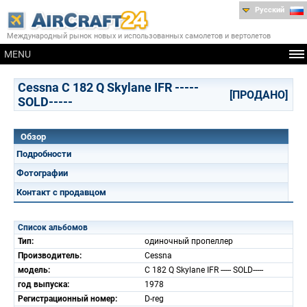
Русский
Международный рынок новых и использованных самолетов и вертолетов
MENU
Cessna C 182 Q Skylane IFR -----
[ПРОДАНО]
SOLD-----
Обзор
Подробности
Фотографии
Контакт с продавцом
Список альбомов
Тип:
одиночный пропеллер
Производитель:
Cessna
модель:
C 182 Q Skylane IFR ----- SOLD-----
год выпуска:
1978
Регистрационный номер:
D-reg