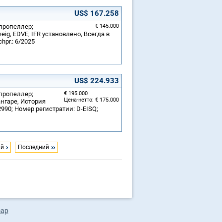
US$ 167.258
 пропеллер;
€ 145.000
g, EDVE; IFR установлено, Всегда в
hpr.: 6/2025
US$ 224.933
 пропеллер;
€ 195.000
Цена-нетто: € 175.000
нгаре, История
90; Номер регистратии: D-EISQ;
ий
Последний
map