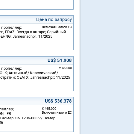
Цена по запросу
й пропеллер;
Включая налоги ЕС
n, EDAZ; Всегда в ангаре; Серийный
EHNG; Jahresnachpr.: 11/2025
US$ 51.908
й пропеллер;
€ 45.000
 LOLK; Античный/ Классический/
тратии: OEATX; Jahresnachpr.: 11/2025
US$ 536.378
опеллер;
€ 465.000
Включая налоги ЕС
N; IFR
й номер: SN T206-08355; Номер
26