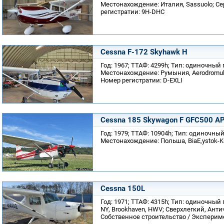
Местонахождение: Италия, Sassuolo; С
регистратии: 9H-DHC
Cessna F-172 Skyhawk H
Год: 1967; ТТАФ: 4299h; Тип: одиночный
Местонахождение: Румыния, Aerodromul
Номер регистратии: D-EXLI
Cessna 185 Skywagon F GFC500 A
Год: 1979; ТТАФ: 10904h; Тип: одиночны
Местонахождение: Польша, BiaЕ‚ystok-K
Cessna 150L
Год: 1971; ТТАФ: 4315h; Тип: одиночны
NY, Brookhaven, HWV; Сверхлегкий, Ан
Собственное строительство / Экспери