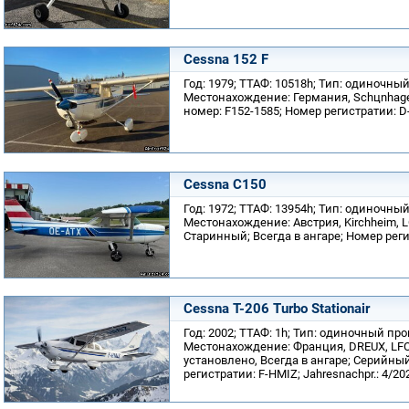
Cessna 152 F
Год: 1979; ТТАФ: 10518h; Тип: одиночны
Местонахождение: Германия, Schцnhage
номер: F152-1585; Номер регистратии: D-
Cessna C150
Год: 1972; ТТАФ: 13954h; Тип: одиночны
Местонахождение: Австрия, Kirchheim,
Старинный; Всегда в ангаре; Номер регис
Cessna T-206 Turbo Stationair
Год: 2002; ТТАФ: 1h; Тип: одиночный пр
Местонахождение: Франция, DREUX, LFO
установлено, Всегда в ангаре; Серийны
регистратии: F-HMIZ; Jahresnachpr.: 4/20