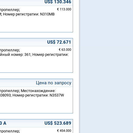
US$ 130.346
 пропеллер;
€ 113.000
M; Номер регистратии: N310MB
US$ 72.671
 пропеллер;
€ 63.000
йный номер: 361; Номер регистратии:
Цена по запросу
й пропеллер; Местонахождение:
208093; Номер регистратии: N3537W
0 A
US$ 523.689
 пропеллер;
€ 454.000