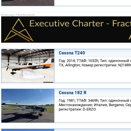
Cessna T240
Год: 2014; ТТАФ: 1032h; Тип: одиночны
TX, Arlington; Номер регистратии: N218R
Cessna 182 R
Год: 1981; ТТАФ: 3469h; Тип: одиночный
Местонахождение: Италия, Bergamo; Се
регистратии: D-ERZO