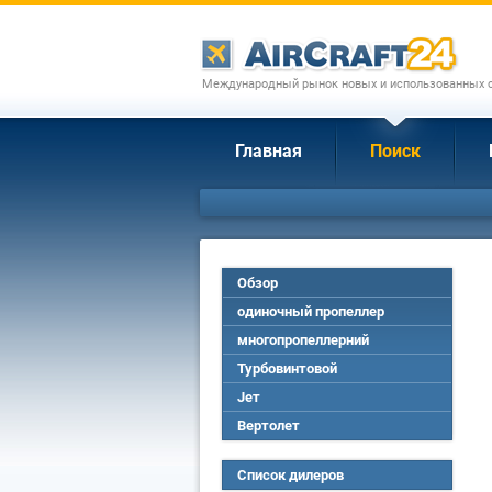
Международный рынок новых и использованных с
Главная
Поиск
Обзор
одиночный пропеллер
многопропеллерний
Турбовинтовой
Jет
Вертолет
Список дилеров