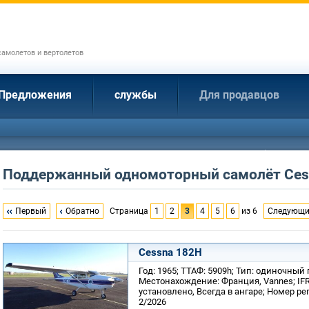
амолетов и вертолетов
Предложения
службы
Для продавцов
Поддержанный одномоторный самолёт Ces
Первый
Обратно
Страница
1
2
3
4
5
6
из 6
Следующ
Cessna 182H
Год: 1965; ТТАФ: 5909h; Тип: одиночный
Местонахождение: Франция, Vannes; IFR
установлено, Всегда в ангаре; Номер рег
2/2026