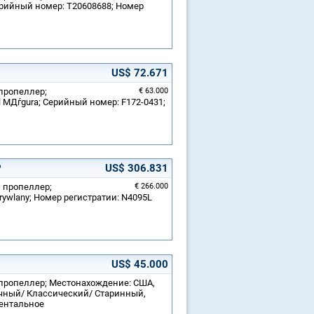
ерийный номер: T20608688; Номер
US$ 72.671
 пропеллер;
€ 63.000
 MДѓgura; Серийный номер: F172-0431;
P
US$ 306.831
й пропеллер;
€ 266.000
rywlany; Номер регистратии: N4095L
US$ 45.000
й пропеллер; Местонахождение: США,
тичный/ Классический/ Старинный,
ментальное