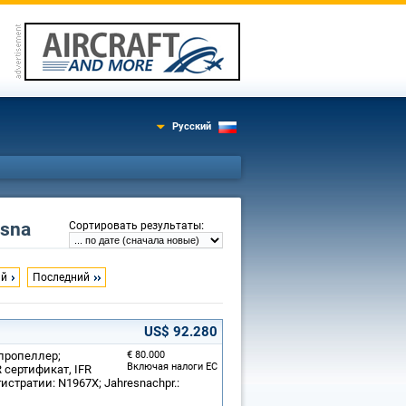
Русский
sna
:
Сортировать результаты
ий
Последний
US$ 92.280
 пропеллер;
€ 80.000
Включая налоги ЕС
 сертификат, IFR
истратии: N1967X; Jahresnachpr.: