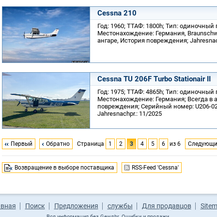
Cessna 210
Год: 1960; ТТАФ: 1800h; Тип: одиночный
Местонахождение: Германия, Braunschwei
ангаре, История повреждения; Jahresnac
Cessna TU 206F Turbo Stationair II
Год: 1975; ТТАФ: 4865h; Тип: одиночный
Местонахождение: Германия; Всегда в а
повреждения; Серийный номер: U206-029
Jahresnachpr.: 11/2025
Первый
Обратно
Страница
1
2
3
4
5
6
из 6
Следующ
Возвращение в выборе поставщика
RSS-Feed 'Cessna'
авная
Поиск
Предложения
службы
Для продавцов
Site
Вся информация без Gewдhr. Ошибки и продажи.