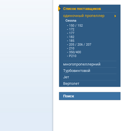
Список поставщиков
одиночный пропеллер
Cessna
-
150 / 152
-
172
-
177
-
182
-
185
-
205 / 206 / 207
-
210
-
350/400
-
P210
многопропеллерний
Турбовинтовой
Jет
Вертолет
Поиск