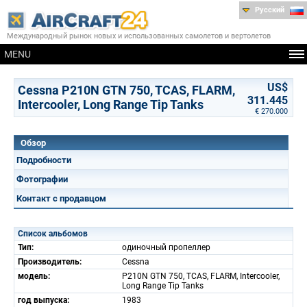
Русский
Международный рынок новых и использованных самолетов и вертолетов
MENU
US$
Cessna P210N GTN 750, TCAS, FLARM,
311.445
Intercooler, Long Range Tip Tanks
€ 270.000
Обзор
Подробности
Фотографии
Контакт с продавцом
Список альбомов
Тип:
одиночный пропеллер
Производитель:
Cessna
модель:
P210N GTN 750, TCAS, FLARM, Intercooler,
Long Range Tip Tanks
год выпуска:
1983