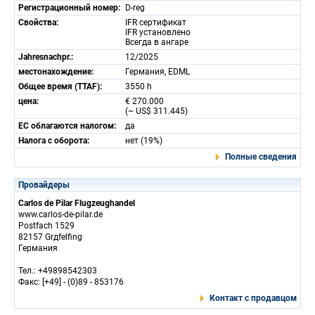
Регистрационный номер:
D-reg
Свойства:
IFR сертификат
IFR установлено
Всегда в ангаре
Jahresnachpr.:
12/2025
местонахождение:
Германия, EDML
Общее время (TTAF):
3550 h
цена:
€ 270.000
(~ US$ 311.445)
ЕС облагаются налогом:
да
Налога с оборота:
нет (19%)
Полные сведения
Провайдеры
Carlos de Pilar Flugzeughandel
www.carlos-de-pilar.de
Postfach 1529
82157 Grдfelfing
Германия
Тел.: +49898542303
Факс: [+49] - (0)89 - 853176
Контакт с продавцом