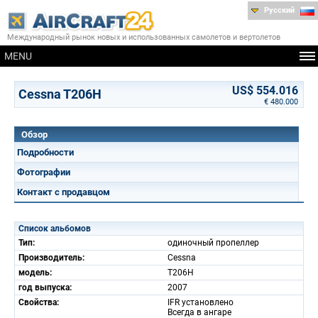
Русский
Международный рынок новых и использованных самолетов и вертолетов
MENU
US$ 554.016
Cessna T206H
€ 480.000
Обзор
Подробности
Фотографии
Контакт с продавцом
Список альбомов
Тип:
одиночный пропеллер
Производитель:
Cessna
модель:
T206H
год выпуска:
2007
Свойства:
IFR установлено
Всегда в ангаре