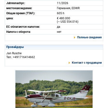
Jahresnachpr.:
11/2026
местонахождение:
Германия, EDWR
Общее время (TTAF):
605 h
цена:
€ 480.000
(~ US$ 554.016)
ЕС облагаются налогом:
да
Налога с оборота:
нет
Полные сведения
Провайдеры
Jan Rusche
Тел.: +491716414662
Контакт с продавцом