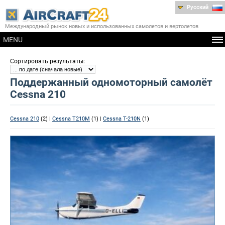
Русский
Международный рынок новых и использованных самолетов и вертолетов
MENU
:
Сортировать результаты
Поддержанный одномоторный самолёт
Cessna 210
Cessna 210
(2) |
Cessna T210M
(1) |
Cessna T-210N
(1)